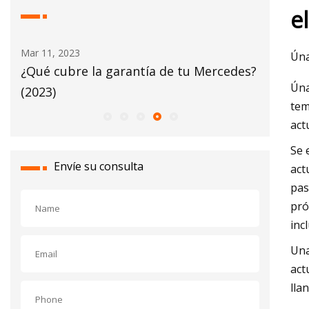
e
Mar 11, 2023
Mar 13, 20
Úna
¿Qué cubre la garantía de tu Mercedes?
Los mej
Úna
(2023)
tem
act
Se 
Envíe su consulta
act
pas
pró
inc
Una
act
llan