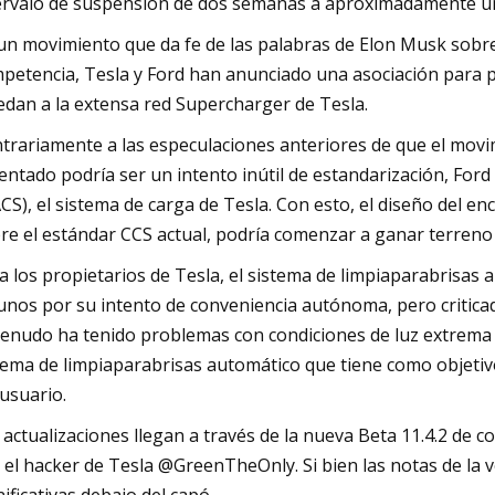
ervalo de suspensión de dos semanas a aproximadamente 
un movimiento que da fe de las palabras de Elon Musk sobre 
petencia, Tesla y Ford han anunciado una asociación para pe
edan a la extensa red Supercharger de Tesla.
trariamente a las especulaciones anteriores de que el movi
entado podría ser un intento inútil de estandarización, For
CS), el sistema de carga de Tesla. Con esto, el diseño del e
re el estándar CCS actual, podría comenzar a ganar terreno e
a los propietarios de Tesla, el sistema de limpiaparabrisas
unos por su intento de conveniencia autónoma, pero critica
enudo ha tenido problemas con condiciones de luz extrema 
tema de limpiaparabrisas automático que tiene como objetiv
 usuario.
 actualizaciones llegan a través de la nueva Beta 11.4.2 de
 el hacker de Tesla @GreenTheOnly. Si bien las notas de la 