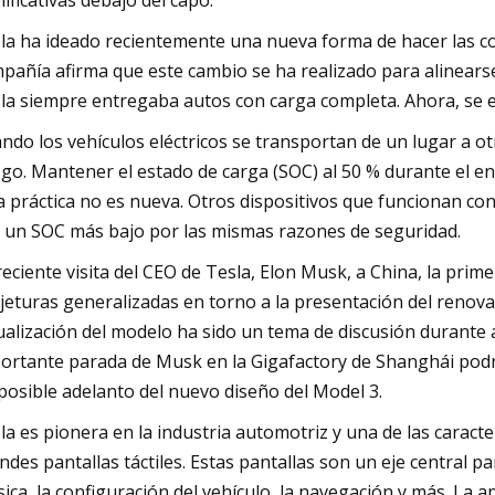
nificativas debajo del capó.
la ha ideado recientemente una nueva forma de hacer las co
pañía afirma que este cambio se ha realizado para alinearse
la siempre entregaba autos con carga completa. Ahora, se en
ndo los vehículos eléctricos se transportan de un lugar a 
sgo. Mantener el estado de carga (SOC) al 50 % durante el env
a práctica no es nueva. Otros dispositivos que funcionan con 
 un SOC más bajo por las mismas razones de seguridad.
reciente visita del CEO de Tesla, Elon Musk, a China, la pri
jeturas generalizadas en torno a la presentación del renov
ualización del modelo ha sido un tema de discusión durante a
ortante parada de Musk en la Gigafactory de Shanghái podr
posible adelanto del nuevo diseño del Model 3.
la es pionera en la industria automotriz y una de las caracter
ndes pantallas táctiles. Estas pantallas son un eje central par
ica, la configuración del vehículo, la navegación y más. La a