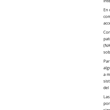
int
En 
com
acc
Con
pat
(NA
sob
Par
alg
a m
sis
del
Las
por