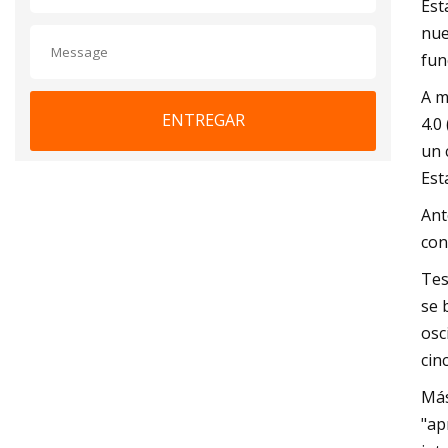
Est
nue
fun
A m
ENTREGAR
4.0
un 
Est
Ant
con
Tes
se 
osc
cin
Más
"ap