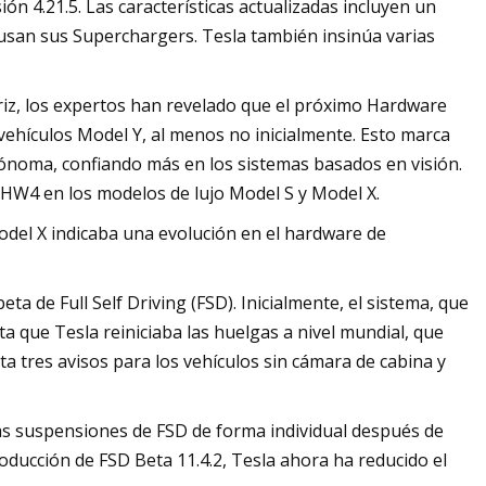
ión 4.21.5. Las características actualizadas incluyen un
usan sus Superchargers. Tesla también insinúa varias
riz, los expertos han revelado que el próximo Hardware
 vehículos Model Y, al menos no inicialmente. Esto marca
noma, confiando más en los sistemas basados ​​en visión.
e HW4 en los modelos de lujo Model S y Model X.
Model X indicaba una evolución en el hardware de
eta de Full Self Driving (FSD). Inicialmente, el sistema, que
ta que Tesla reiniciaba las huelgas a nivel mundial, que
ta tres avisos para los vehículos sin cámara de cabina y
las suspensiones de FSD de forma individual después de
ducción de FSD Beta 11.4.2, Tesla ahora ha reducido el