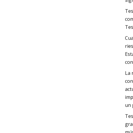
sig
Tes
com
Tes
Cua
rie
Est
con
La 
con
act
imp
un 
Tes
gra
mús