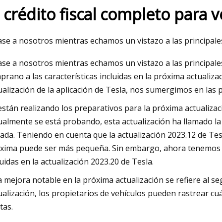
l crédito fiscal completo para v
23
Mar 05, 2023
se a nosotros mientras echamos un vistazo a las principal
ores limpiaparabrisas en 2022
2021
se a nosotros mientras echamos un vistazo a las principale
prano a las características incluidas en la próxima actualiza
ualización de la aplicación de Tesla, nos sumergimos en las p
están realizando los preparativos para la próxima actualizac
ualmente se está probando, esta actualización ha llamado l
ada. Teniendo en cuenta que la actualización 2023.12 de Tes
xima puede ser más pequeña. Sin embargo, ahora tenemos n
luidas en la actualización 2023.20 de Tesla.
 mejora notable en la próxima actualización se refiere al seg
ualización, los propietarios de vehículos pueden rastrear cu
tas.