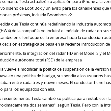
a semana, Tesla actualizó su aplicación para iPhone a la vers
vo diseño de Loot Box y un aviso para los canadienses que 
ciones próximas, incluida Boombom v2.
edida que Tesla continúa redefiniendo la industria automot
 (HW4) de la compañía no incluirá el módulo de radar en sus
cambio en el enfoque de la empresa hacia la conducción autó
a decisión estratégica se basa en la reciente introducción d
eriormente, la integración del radar HD en el Model S y el 
ducción autónoma total (FSD) de la empresa.
la vuelve a modificar la política de suspensión de la versión b
basa en una política de huelga, suspendía a los usuarios has
ilaban entre cada tres y nueve meses. El conductor tiene has
co para los equipados con ella.
 recientemente, Tesla cambió su política para restablecer 
roximadamente dos semanas", según Tesla. Pero con la intro