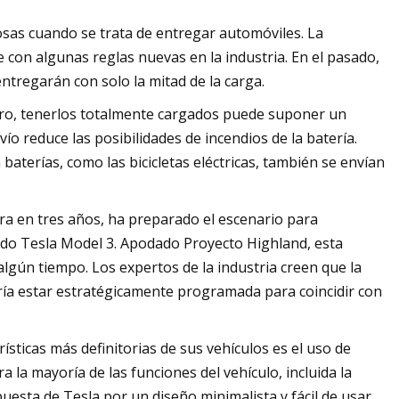
sas cuando se trata de entregar automóviles. La
 con algunas reglas nuevas en la industria. En el pasado,
tregarán con solo la mitad de la carga.
otro, tenerlos totalmente cargados puede suponer un
ío reduce las posibilidades de incendios de la batería.
baterías, como las bicicletas eléctricas, también se envían
mera en tres años, ha preparado el escenario para
ado Tesla Model 3. Apodado Proyecto Highland, esta
lgún tiempo. Los expertos de la industria creen que la
ía estar estratégicamente programada para coincidir con
ísticas más definitorias de sus vehículos es el uso de
a la mayoría de las funciones del vehículo, incluida la
puesta de Tesla por un diseño minimalista y fácil de usar