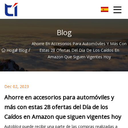
Grupo Co., Ltd de la flor de naranja de Anhui
Blog
Ahorre En Accesorios Para Automóviles Y Más Con
/
/
Hogar
Blog
Estas 28 Ofertas Del Día De Los Caídos En
Amazon Que Siguen Vigentes Hoy
Dec 02, 2023
Ahorre en accesorios para automóviles y
más con estas 28 ofertas del Día de los
Caídos en Amazon que siguen vigentes hoy
Autoblog puede recibir una parte de las compras realizadas a