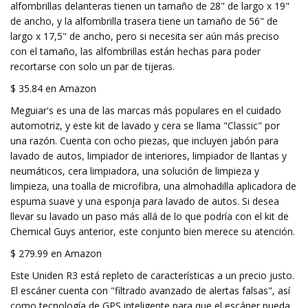
alfombrillas delanteras tienen un tamaño de 28" de largo x 19"
de ancho, y la alfombrilla trasera tiene un tamaño de 56" de
largo x 17,5" de ancho, pero si necesita ser aún más preciso
con el tamaño, las alfombrillas están hechas para poder
recortarse con solo un par de tijeras.
$ 35.84 en Amazon
Meguiar's es una de las marcas más populares en el cuidado
automotriz, y este kit de lavado y cera se llama "Classic" por
una razón. Cuenta con ocho piezas, que incluyen jabón para
lavado de autos, limpiador de interiores, limpiador de llantas y
neumáticos, cera limpiadora, una solución de limpieza y
limpieza, una toalla de microfibra, una almohadilla aplicadora de
espuma suave y una esponja para lavado de autos. Si desea
llevar su lavado un paso más allá de lo que podría con el kit de
Chemical Guys anterior, este conjunto bien merece su atención.
$ 279.99 en Amazon
Este Uniden R3 está repleto de características a un precio justo.
El escáner cuenta con "filtrado avanzado de alertas falsas", así
como tecnología de GPS inteligente para que el escáner pueda