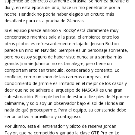
superficie de concreto altamente abrasiva. Se hornea durante el
día y, en esta época del año, hace un frío penetrante por la
noche. Hendrick no podría haber elegido un circuito más
desafiante para esta prueba de 24 horas.
Si el equipo parece ansioso y 'Rocky' está claramente muy
concentrado mientras sale a la pista, el ambiente entre los
otros pilotos es refrescantemente relajado. Jenson Button
parece un niño en Navidad. Siempre es un personaje sonriente,
pero no estoy seguro de haber visto nunca una sonrisa más
grande. Jimmie Johnson no es tan alegre, pero tiene un
comportamiento tan tranquilo, considerado y contento. Lo
confieso, como un snob de las carreras europeas, mi
conocimiento de Jimmie es limitado en el mejor de los casos y
decir que no se adhiere al arquetipo de NASCAR es una gran
subestimación. El simple hecho de estar a diez pies de él parece
calmarme, y solo soy un observador bajo el sol de Florida sin
nada de qué preocuparme. Para el equipo, su constancia debe
ser un activo maravilloso y contagioso.
Por último, está el 'entrenador' y piloto de reserva Jordan
Taylor, que ha competido y ganado la clase GTE Pro en Le