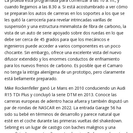
La prueba está programada para comenzar a las 10 a. m., y
cuando llegamos a las 8.30 a. Si está acostumbrado a ver cómo
se preparan los autos de carreras en los soportes a los que se
les quitó la carrocería para revelar intrincadas varillas de
suspensión y una estructura minimalista de fibra de carbono, la
vista de un auto de serie apoyado sobre dos ruedas en lo que
debe ser cerca de 45 grados para que los mecánicos e
ingenieros puede acceder a varios componentes es un poco
chocante. Sin embargo, ofrece una excelente vista del nuevo
difusor extendido y los enormes conductos de enfriamiento
para los nuevos frenos de carbono. Es posible que el Camaro
no tenga la intriga alienígena de un prototipo, pero claramente
está bellamente preparado.
Mike Rockenfeller ganó Le Mans en 2010 conduciendo un Audi
R15 TDi Plus y concluyó la serie DTM en 2013. Conoce las
carreras europeas de adentro hacia afuera y también disputó un
par de rondas de NASCAR en 2022. La entrada Garage 56 ha
sido su bebé en términos de desarrollo y parece natural que
esté en el coche durante las primeras vueltas del shakedown.
Sebring es un lugar de castigo con baches malignos y una