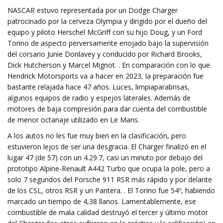
NASCAR estuvo representada por un Dodge Charger
patrocinado por la cerveza Olympia y dirigido por el dueño del
equipo y piloto Herschel McGriff con su hijo Doug, y un Ford
Torino de aspecto perversamente enojado bajo la supervisión
del corsario Junie Donlavey y conducido por Richard Brooks,
Dick Hutcherson y Marcel Mignot. . En comparación con lo que
Hendrick Motorsports va a hacer en 2023, la preparación fue
bastante relajada hace 47 años. Luces, limpiaparabrisas,
algunos equipos de radio y espejos laterales. Además de
motores de baja compresión para dar cuenta del combustible
de menor octanaje utilizado en Le Mans.
A los autos no les fue muy bien en la clasificación, pero
estuvieron lejos de ser una desgracia. El Charger finalizó en el
lugar 47 (de 57) con un 4.29.7, casi un minuto por debajo del
prototipo Alpine-Renault A442 Turbo que ocupa la pole, pero a
solo 7 segundos del Porsche 911 RSR más rápido y por delante
de los CSL, otros RSR y un Pantera. . El Torino fue 54º, habiendo
marcado un tiempo de 4,38 llanos. Lamentablemente, ese
combustible de mala calidad destruyó el tercer y último motor