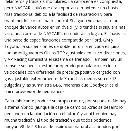
delanteros y traseros modulares. La carrocería es compuesta,
pero NASCAR sintió que era importante mantener un chasis
más tradicional debido a la facilidad de reparación y para
mantener los costos bajo control. Si alguna vez has visto un
choque de varios autos en un óvalo (¡y lo tendrás si siquiera has
visto una carrera de NASCAR!), entenderás la lógica. El chasis es
una parte de especificaciones compartida por Ford, GM y
Toyota. La suspensión es de doble horquilla en cada esquina
con amortiguadores Öhlins TTR ajustables en cinco direcciones,
y AP Racing suministra el sistema de frenado. También hay un
transeje secuencial estándar operado por palanca de cinco
velocidades con diferencial de precarga positivo cargado con
gas ajustable externamente de Xtrac. Las ruedas son de 18
pulgadas y las suministra BBS, mientras que Goodyear es el
único proveedor de neumáticos.
Cada fabricante produce su propio motor, por supuesto. No hay
sistema híbrido (aunque la caja de cambios Xtrac se desarrolló
pensando en la hibridación en el futuro) y aquí también hay
mucha tradición. El tipo de tradición que todos podemos
apoyar: V8 de 5.8 litros de aspiración natural accionados por