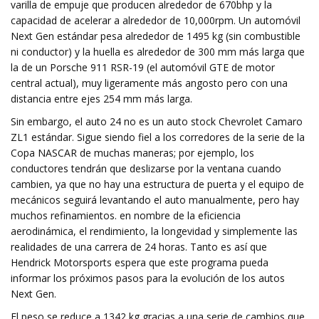
varilla de empuje que producen alrededor de 670bhp y la
capacidad de acelerar a alrededor de 10,000rpm. Un automóvil
Next Gen estándar pesa alrededor de 1495 kg (sin combustible
ni conductor) y la huella es alrededor de 300 mm más larga que
la de un Porsche 911 RSR-19 (el automóvil GTE de motor
central actual), muy ligeramente más angosto pero con una
distancia entre ejes 254 mm más larga.
Sin embargo, el auto 24 no es un auto stock Chevrolet Camaro
ZL1 estándar. Sigue siendo fiel a los corredores de la serie de la
Copa NASCAR de muchas maneras; por ejemplo, los
conductores tendrán que deslizarse por la ventana cuando
cambien, ya que no hay una estructura de puerta y el equipo de
mecánicos seguirá levantando el auto manualmente, pero hay
muchos refinamientos. en nombre de la eficiencia
aerodinámica, el rendimiento, la longevidad y simplemente las
realidades de una carrera de 24 horas. Tanto es así que
Hendrick Motorsports espera que este programa pueda
informar los próximos pasos para la evolución de los autos
Next Gen.
El peso se reduce a 1342 kg gracias a una serie de cambios que