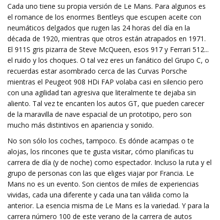
Cada uno tiene su propia versión de
Le Mans. Para algunos es
el romance de los enormes Bentleys que escupen aceite con
neumáticos delgados que rugen las 24 horas del día en la
década de 1920, mientras que otros están atrapados en 1971.
El 911S gris pizarra de Steve McQueen, esos 917 y Ferrari 512...
el ruido y los choques. O tal vez eres un fanático del Grupo C, o
recuerdas estar asombrado cerca de las Curvas Porsche
mientras el Peugeot 908 HDi FAP volaba casi en silencio pero
con una agilidad tan agresiva que literalmente te dejaba sin
aliento. Tal vez te encanten los autos GT, que pueden carecer
de la maravilla de nave espacial de un prototipo, pero son
mucho más distintivos en apariencia y sonido.
No son sólo los coches, tampoco. Es dónde acampas o te
alojas, los rincones que te gusta visitar, cómo planificas tu
carrera de día (y de noche) como espectador. Incluso la ruta y el
grupo de personas con las que eliges viajar por Francia. Le
Mans no es un evento. Son cientos de miles de experiencias
vividas, cada una diferente y cada una tan válida como la
anterior. La esencia misma de Le Mans es la variedad. Y para la
carrera número 100 de este verano de la carrera de autos