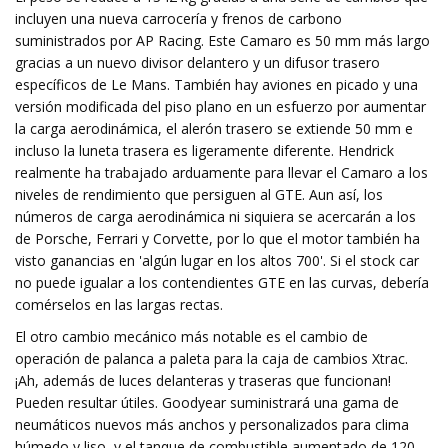
incluyen una nueva carrocería y frenos de carbono
suministrados por AP Racing. Este Camaro es 50 mm más largo
gracias a un nuevo divisor delantero y un difusor trasero
específicos de Le Mans. También hay aviones en picado y una
versión modificada del piso plano en un esfuerzo por aumentar
la carga aerodinámica, el alerón trasero se extiende 50 mm e
incluso la luneta trasera es ligeramente diferente. Hendrick
realmente ha trabajado arduamente para llevar el Camaro a los
niveles de rendimiento que persiguen al GTE. Aun así, los
números de carga aerodinámica ni siquiera se acercarán a los
de Porsche, Ferrari y Corvette, por lo que el motor también ha
visto ganancias en 'algún lugar en los altos 700'. Si el stock car
no puede igualar a los contendientes GTE en las curvas, debería
comérselos en las largas rectas.
El otro cambio mecánico más notable es el cambio de
operación de palanca a paleta para la caja de cambios Xtrac.
¡Ah, además de luces delanteras y traseras que funcionan!
Pueden resultar útiles. Goodyear suministrará una gama de
neumáticos nuevos más anchos y personalizados para clima
húmedo y liso, y el tanque de combustible aumentado de 120