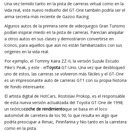
Una vez temido tanto en la pista de carreras virtual como en la
vida real, este nuevo rediseño del GT-One también podría ser el
arma secreta más reciente de Gazoo Racing.
Algunos autos de la primera serie de videojuegos Gran Turismo
podían inspirar miedo en la pista de carreras. Parecían aniquilar
a otros autos en sus clases y demostraron convertirse en
íconos, para aquellos que aún no están familiarizados con sus
orígenes en la vida real.
Por ejemplo, el Tommy Kaira ZZ-II, la versión Suzuki Escudo
Pike's Peak, y este - el
Toyota
GT-Uno. Una vez que desbloqueó
uno de estos, las carreras se volvieron más fáciles y el GT-One
es un impresionante auto de carreras GT1 con su propia historia
de fondo interesante.
El artista digital de HotCars, Rostislav Prokop, es el responsable
de esta nueva versión actualizada del Toyota GT-One de 1998;
un teórico
coche de rendimiento
que se basa en el loco
automóvil de carretera de los 90, lo que resulta en algo que
podría preocupar a Rimac, Pininfarina y Nio tanto en la carretera
como en la pista.