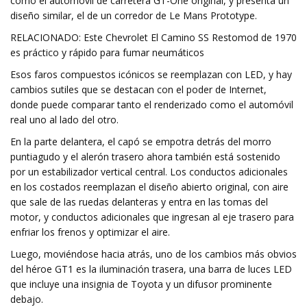
como el automóvil de carretera GT-One original, y presenta un
diseño similar, el de un corredor de Le Mans Prototype.
RELACIONADO: Este Chevrolet El Camino SS Restomod de 1970
es práctico y rápido para fumar neumáticos
Esos faros compuestos icónicos se reemplazan con LED, y hay
cambios sutiles que se destacan con el poder de Internet,
donde puede comparar tanto el renderizado como el automóvil
real uno al lado del otro.
En la parte delantera, el capó se empotra detrás del morro
puntiagudo y el alerón trasero ahora también está sostenido
por un estabilizador vertical central. Los conductos adicionales
en los costados reemplazan el diseño abierto original, con aire
que sale de las ruedas delanteras y entra en las tomas del
motor, y conductos adicionales que ingresan al eje trasero para
enfriar los frenos y optimizar el aire.
Luego, moviéndose hacia atrás, uno de los cambios más obvios
del héroe GT1 es la iluminación trasera, una barra de luces LED
que incluye una insignia de Toyota y un difusor prominente
debajo.