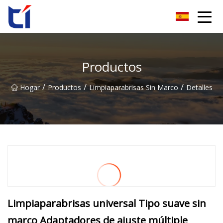
Grupo Co., Ltd de la flor de naranja de Anhui
Productos
/
/
/
Hogar
Productos
Limpiaparabrisas Sin Marco
Detalles
Limpiaparabrisas universal Tipo suave sin
marco Adaptadores de ajuste múltiple