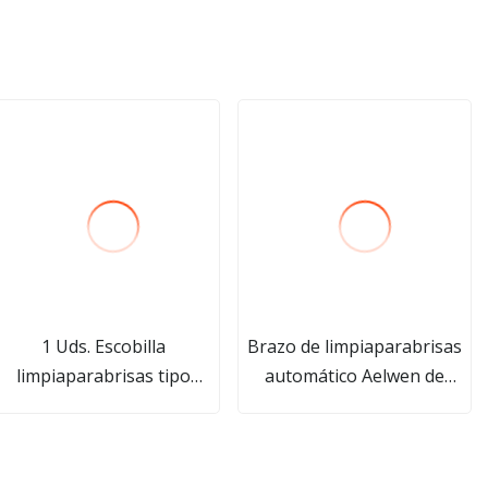
1 Uds. Escobilla
Brazo de limpiaparabrisas
limpiaparabrisas tipo
automático Aelwen de
gancho en U con marco de
buena calidad apto para
Metal tradicional
BMW E60 OE 61617185366