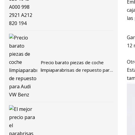
Emb
caj
las
Gar
12 
Otr
Precio barato piezas de coche
Est
limpiaparabrisas de repuesto para
Audi VW Benz
tam