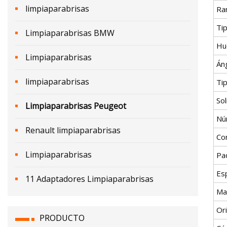
limpiaparabrisas
Ra
Ti
Limpiaparabrisas BMW
Hu
Limpiaparabrisas
Án
limpiaparabrisas
Ti
Sol
Limpiaparabrisas Peugeot
Nú
Renault limpiaparabrisas
Co
Limpiaparabrisas
Pa
Esp
11 Adaptadores Limpiaparabrisas
Ma
Or
PRODUCTO