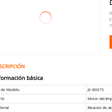
D
C
7
SCRIPCIÓN
formación básica
º de Modelo.
JX-B0075
rte
Motor del lim
erial
Aleación de al