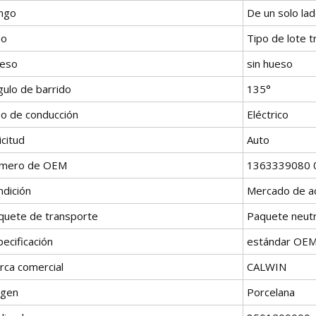
ngo
De un solo la
po
Tipo de lote t
eso
sin hueso
gulo de barrido
135°
po de conducción
Eléctrico
icitud
Auto
mero de OEM
1363339080 
ndición
Mercado de a
quete de transporte
Paquete neut
ecificación
estándar OE
rca comercial
CALWIN
igen
Porcelana