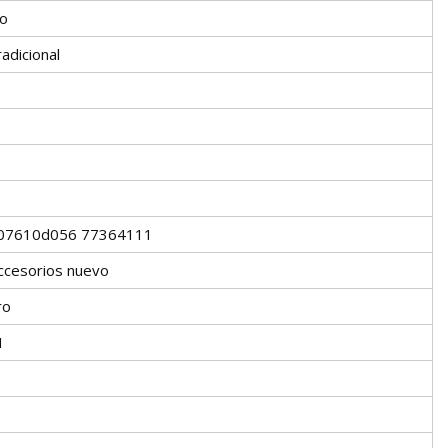
do
radicional
07610d056 77364111
ccesorios nuevo
ro
M