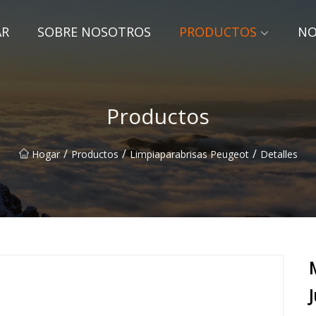
AR
SOBRE NOSOTROS
PRODUCTOS
NO
Productos
/
/
/
Hogar
Productos
Limpiaparabrisas Peugeot
Detalles