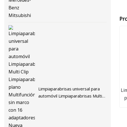
Pr
Limpiaparabrisas universal para
Li
automóvil Limpiaparabrisas Multi
p
Clip Limpiaparabrisas plano
Multifunción sin marco con 16
adaptadores Nueva cuchilla de haz
suave multifuncional Jb112b