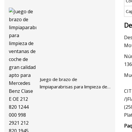
Có
Ca
De
Des
Mot
Nú
13
Mue
Juego de brazo de
limpiaparabrisas para limpieza de
CIT
ventanas de coche de gran calidad
/)F
apto para Mercedes Benz Clase E
(25
OE 212 820 1244 000 998 2921
Pla
212 820 1945 A000 998 2921
A212 820 194
Paq