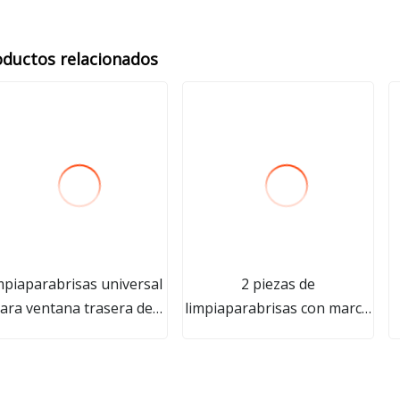
oductos relacionados
mpiaparabrisas universal
2 piezas de
ara ventana trasera de
limpiaparabrisas con marco
coche
de metal para parabrisas.