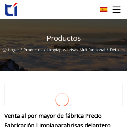
Grupo Co., Ltd de la flor de naranja de Anhui
Productos
/
/
/
Hogar
Productos
Limpiaparabrisas Multifuncional
Detalles
Venta al por mayor de fábrica Precio
Fabricación Limpiaparabrisas delantero