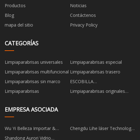
Productos
Noticias
Blog
Contáctenos
mapa del sitio
Privacy Policy
CATEGORÍAS
Limpiaparabrisas universales
Limpiaparabrisas especial
Limpiaparabrisas multifuncional
Limpiaparabrisas trasero
Limpiaparabrisas sin marco
ESCOBILLA
LIMPIAPARABRISAS
Limpiaparabrisas
Limpiaparabrisas originales
Benz
EMPRESA ASOCIADA
Wu Yi Belleza Importar &
Chengdu Lihe láser Technology
Exportar compañía, Limitado
Co., Ltd.
Shandong Aurori Vidrio