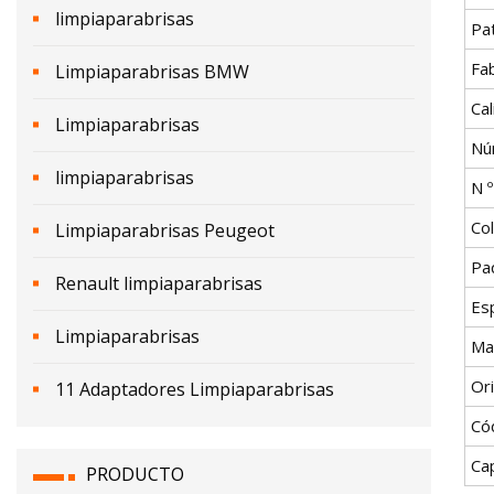
limpiaparabrisas
Pa
Fa
Limpiaparabrisas BMW
Cal
Limpiaparabrisas
Nú
limpiaparabrisas
N 
Co
Limpiaparabrisas Peugeot
Pa
Renault limpiaparabrisas
Esp
Limpiaparabrisas
Ma
Or
11 Adaptadores Limpiaparabrisas
Có
Ca
PRODUCTO