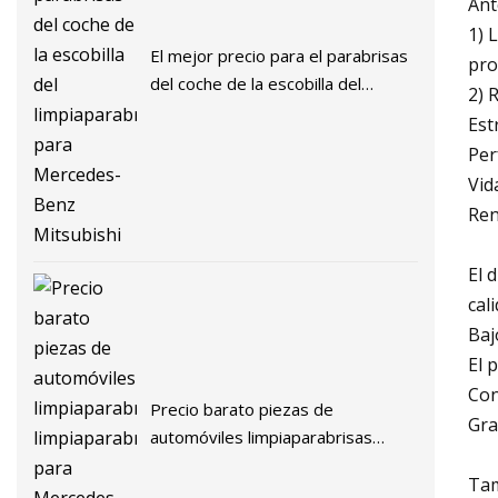
Ant
1) 
El mejor precio para el parabrisas
pro
del coche de la escobilla del
2) 
limpiaparabrisas para Mercedes-
Est
Benz Mitsubishi
Per
Vid
Ren
El 
cal
Baj
El 
Con
Precio barato piezas de
Gra
automóviles limpiaparabrisas
limpiaparabrisas para Mercedes-
Tam
Benz Mitsubishi