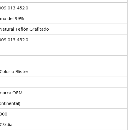
009 013 452.0
ima del 99%
Natural Teflón Grafitado
009 013 452.0
Color o Blíster
marca OEM
ontinental)
000
CS/día