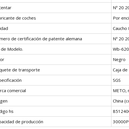
tentar
Nº 20 2
bricante de coches
Por enc
idad
Caucho 
mero de certificación de patente alemana
Nº 20 2
º de Modelo.
Wb-620
lor
Negro
quete de transporte
Caja de 
ecificación
SGS
rca comercial
METO, 
igen
China (c
digo hs
851240
pacidad de producción
30000P