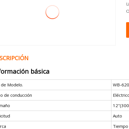
L
O
SCRIPCIÓN
formación básica
º de Modelo.
WB-62
po de conducción
Eléctric
maño
12"(30
icitud
Auto
rca
Tiempo