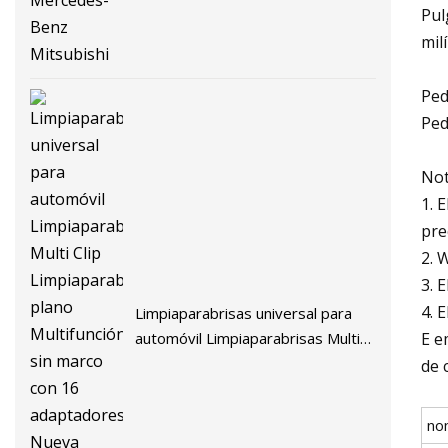
Pul
mil
Ped
Ped
Not
1. 
pre
2. 
3. 
4. 
Limpiaparabrisas universal para
E e
automóvil Limpiaparabrisas Multi
Clip Limpiaparabrisas plano
de 
Multifunción sin marco con 16
adaptadores Nueva cuchilla de haz
no
suave multifuncional Jb112b