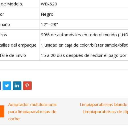
º de Modelo.
WB-620
lor
Negro
maño
12"--28"
rros
99% de automóviles en todo el mundo (LH
talles del empaque
1 unidad en caja de color/blíster simple/blíst
alle de Envio
15 a 20 días después de recibir el pago por
Adaptador multifuncional
Limpiaparabrisas blando 
para limpiaparabrisas de
Limpiaparabrisas de cl
coche