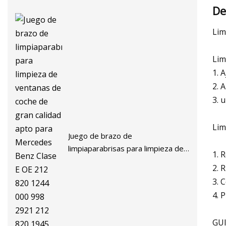
De
Lim
Lim
1. 
2. 
3. 
Lim
Juego de brazo de
limpiaparabrisas para limpieza de
1. 
ventanas de coche de gran calidad
2. 
apto para Mercedes Benz Clase E
3. 
OE 212 820 1244 000 998 2921
4. 
212 820 1945 A000 998 2921
A212 820 194
GU