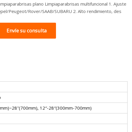
impiaparabrisas plano Limpiaparabrisas multifuncional 1. Ajuste
pel/Peugeot/Rover/SAAB/SUBARU 2. Alto rendimiento, des
Envíe su consulta
0
o
0mm)~28"(700mm), 12′′-28′′(300mm-700mm)