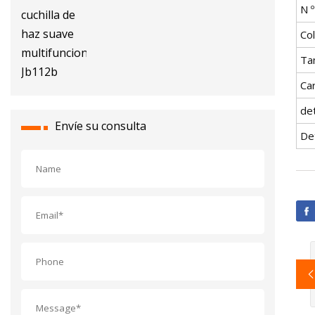
N 
Co
Ta
Ca
de
Envíe su consulta
Det