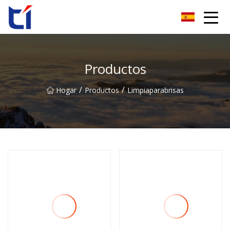
Grupo Co., Ltd de la flor de naranja de Anhui
Productos
/
/
Hogar
Productos
Limpiaparabrisas