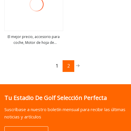
El mejor precio, accesorio para
coche, Motor de hoja de
ver más
limpiaparabrisas para Audi VW
Benz
1
2
Tu Estadio De Golf Selección Perfecta
Suscríbase a nuestro boletín mensual para recibir las últimas
noticias y artículos