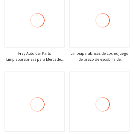
Frey Auto Car Parts
Limpiaparabrisas de coche, juego
Limpiaparabrisas para Mercedes
de brazo de escobilla de
ver más
ver más
Benz W251 OE 2518200041
limpiaparabrisas de coche apto
para Mercedes Benz Clase M OE
164 820 0744 169 820 1745 A164
820 0744 A169 820 1745