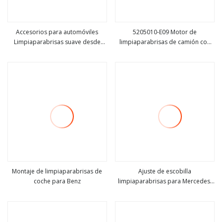
Accesorios para automóviles
5205010-E09 Motor de
Limpiaparabrisas suave desde
limpiaparabrisas de camión con
ver más
ver más
China Montaje para Benz (BY-116S)
placa para repuestos de camiones
FAW Rhd Beiben North Benz
Sinotruk HOWO Shacman FAW
Limpiaparabrisas de brazo de
camión
Montaje de limpiaparabrisas de
Ajuste de escobilla
coche para Benz
limpiaparabrisas para Mercedes-
ver más
ver más
Benz S Series