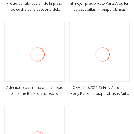
Precio de fabricación de la pieza
El mejor precio Auto Parts Alquiler
de coche de la escobilla del
de escobillas limpiaparabrisas
ver más
ver más
limpiaparabrisas del coche para
para Audi VW Benz
Audi VW Benz
Adecuado para limpiaparabrisas
OEM 2228201145 Frey Auto Car
de la serie Benz, silencioso, sin
Body Parts Limpiaparabrisas Auto
ver más
ver más
hueso
Limpiaparabrisas para Mercedes
Benz W222 4-Matic